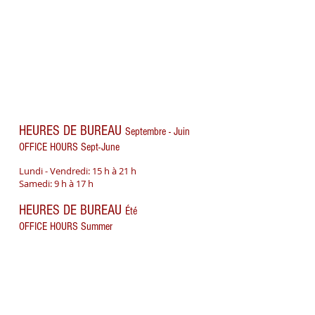
HEURES DE BUREAU
Septembre - Juin
OFFICE HOURS Sept-June
Lundi - Vendredi: 15 h à 21 h
Samedi: 9 h à 17 h
HEURES DE BUREAU
Été
OFFICE HOURS Summer
Lundi - Jeudi: 13 h à 20 h
Vendredi-11 h - 18 h
Vimont Musique
ADRESSE / ADDRESS