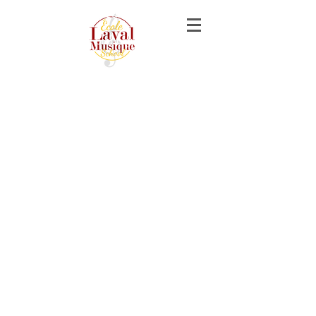
music lessons piano guitar violon voice
singing laval
cours de musique piano guitare violon
chant laval