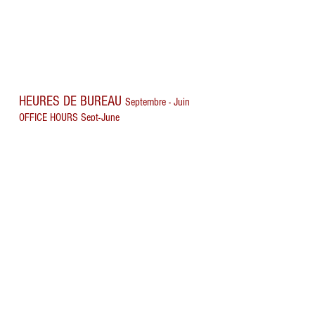
HEURES DE BUREAU
Septembre - Juin
OFFICE HOURS Sept-June
Lundi - Vendredi: 15 h à 21 h
Samedi: 9 h à 17 h
HEURES DE BUREAU
Été
OFFICE HOURS Summer
Lundi - Jeudi: 13 h à 20 h
Vendredi-11 h - 18 h
Vimont Musique
ADRESSE / ADDRESS
307 St-Elzear O, Laval (Qc) H7L 3N5
info@lavalmusique.com